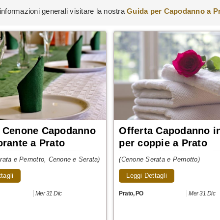
informazioni generali visitare la nostra
Guida per Capodanno a P
a Cenone Capodanno
Offerta Capodanno i
orante a Prato
per coppie a Prato
ata e Pernotto, Cenone e Serata)
(Cenone Serata e Pernotto)
tagli
Leggi Dettagli
Mer 31 Dic
Prato
,
PO
Mer 31 Dic