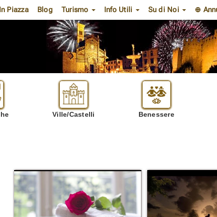
In Piazza
Blog
Turismo
Info Utili
Su di Noi
⊕ Ann
che
Ville/Castelli
Benessere