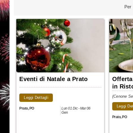
Per 
Eventi di Natale a Prato
Offert
in Rist
(Cenone Ser
Leggi Dettagli
Leggi Det
Prato
,
PO
Lun 01 Dic - Mar 06
Gen
Prato
,
PO