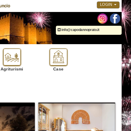
LOGIN
uncio
info@capodannoprato.it
Agriturismi
Case