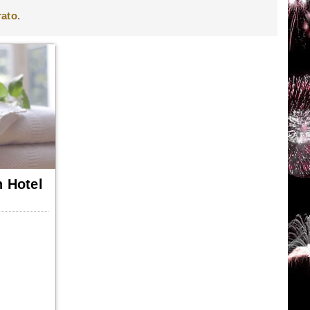
rato
.
n Hotel