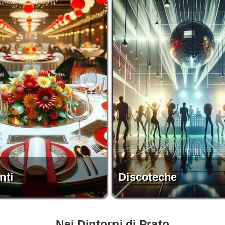
nti
Discoteche
Nei Dintorni di Prato