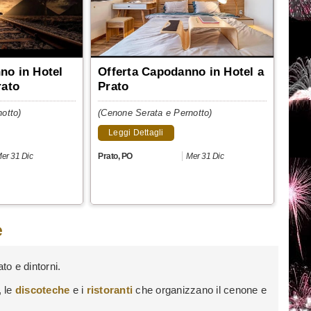
no in Hotel
Offerta Capodanno in Hotel a
rato
Prato
otto)
(Cenone Serata e Pernotto)
Leggi Dettagli
er 31 Dic
Prato
,
PO
Mer 31 Dic
e
to e dintorni.
, le
discoteche
e i
ristoranti
che organizzano il cenone e