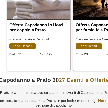
Offerta Capodanno in Hotel
Offerta Capodan
per coppie a Prato
per famiglie a P
(Cenone Serata e Pernotto)
(Cenone Serata e Pern
Leggi Dettagli
Leggi Dettagli
Prato
,
PO
Mer 31 Dic
Prato
,
PO
M
Capodanno a Prato 2027 Eventi e Offert
Prato
è la prima guida aggiornata per gli eventi di Capodanno a Pra
li per cosa fare a capodanno a Prato, in particolar modo per gli
Hotel
veglione di capodanno.