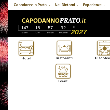
Capodanno a Prato
Nei Dintorni
Esperienze
147
18
57
30
al
2027
Giorni
Ore
Minuti
Secondi
Ristoranti
Discote
Hotel
Eventi