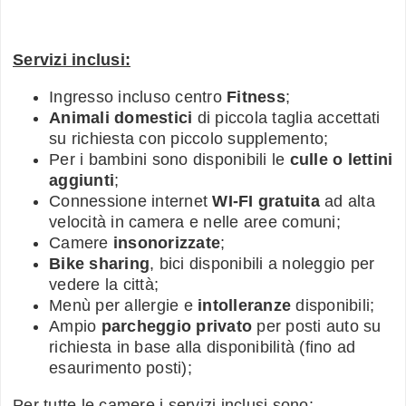
Servizi inclusi:
Ingresso incluso centro
Fitness
;
Animali domestici
di piccola taglia accettati
su richiesta con piccolo supplemento;
Per i bambini sono disponibili le
culle o lettini
aggiunti
;
Connessione internet
WI-FI gratuita
ad alta
velocità in camera e nelle aree comuni;
Camere
insonorizzate
;
Bike sharing
, bici disponibili a noleggio per
vedere la città;
Menù per allergie e
intolleranze
disponibili;
Ampio
parcheggio privato
per posti auto su
richiesta in base alla disponibilità (fino ad
esaurimento posti);
Per tutte le camere i servizi inclusi sono: