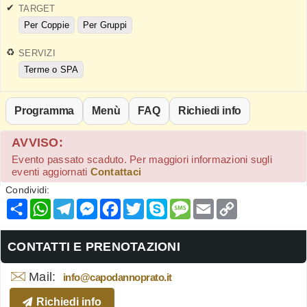
TARGET
Per Coppie
Per Gruppi
SERVIZI
Terme o SPA
Programma
Menù
FAQ
Richiedi info
AVVISO:
Evento passato scaduto. Per maggiori informazioni sugli
eventi aggiornati
Contattaci
Condividi:
Condividi
WhatsApp
Telegram
Messenger
Facebook
Twitter
Skype
Message
Email
Copy
Link
CONTATTI E PRENOTAZIONI
Mail:
info@capodannoprato.it
Richiedi info