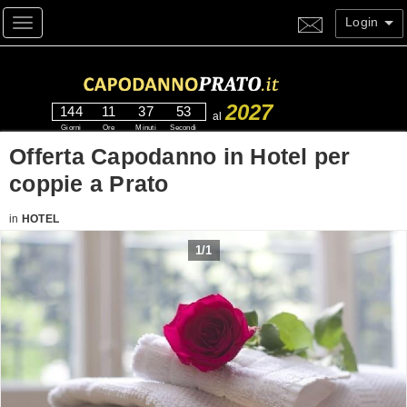
Login
Toggle navigation
2027
144
11
37
52
al
Giorni
Ore
Minuti
Secondi
Offerta Capodanno in Hotel per
coppie a Prato
in
HOTEL
1
/
1