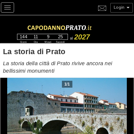
Login
Toggle navigation
2027
144
11
9
24
al
Giorni
Ore
Minuti
Secondi
La storia di Prato
La storia della città di Prato rivive ancora nei
bellissimi monumenti
1
/
1