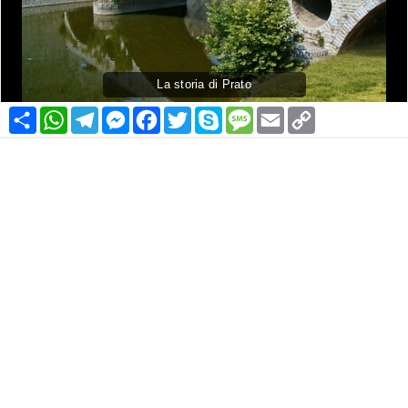
La storia di Prato
Condividi
WhatsApp
Telegram
Messenger
Facebook
Twitter
Skype
Message
Email
Copy
Link