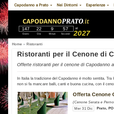
Capodanno a Prato
Nei Dintorni
Esperienze
147
22
9
56
al
2027
Giorni
Ore
Minuti
Secondi
Home
Ristoranti
Ristoranti per il Cenone di
Offerte ristoranti per il cenone di Capodanno 
In Italia la tradizione del Capodanno è molto sentita. Tra l
non si fa mancare balli, canti e buona cucina, con il cen
Offerta Cenone 
(Cenone Serata e Perno
Prato
,
PO
Mer 31 Dic