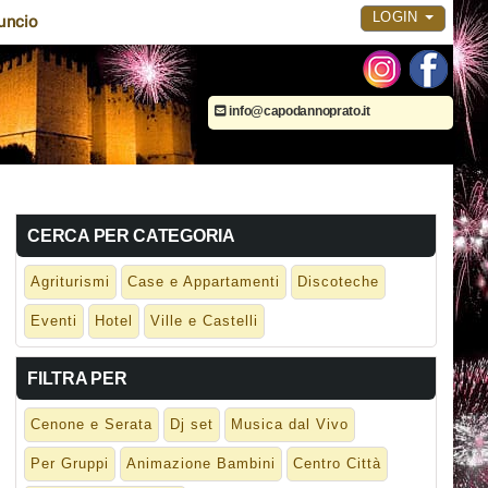
LOGIN
uncio
info@capodannoprato.it
CERCA PER CATEGORIA
Agriturismi
Case e Appartamenti
Discoteche
Eventi
Hotel
Ville e Castelli
FILTRA PER
Cenone e Serata
Dj set
Musica dal Vivo
Per Gruppi
Animazione Bambini
Centro Città