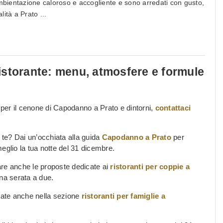
ambientazione caloroso e accogliente e sono arredati con gusto,
alità a Prato ...
istorante: menu, atmosfere e formule
i per il cenone di Capodanno a Prato e dintorni,
contattaci
r te? Dai un’occhiata alla guida
Capodanno a Prato
per
 meglio la tua notte del 31 dicembre.
are anche le proposte dedicate ai
ristoranti per coppie a
na serata a due.
onate anche nella sezione
ristoranti per famiglie a