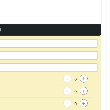
I
-
+
-
+
-
+