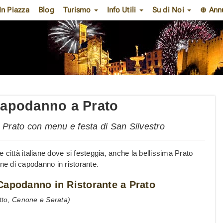
In Piazza
Blog
Turismo
Info Utili
Su di Noi
⊕ Ann
 Capodanno a Prato
a Prato con menu e festa di San Silvestro
e città italiane dove si festeggia, anche la bellissima Prato
one di capodanno in ristorante.
Capodanno in Ristorante a Prato
tto, Cenone e Serata)