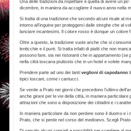
Una delle tradizioni da rispettare è quella di avere un po'
dicembre, in maniera da accogliere il nuovo anno nella ma
Si tratta di una tradizione che secondo alcuni risale al 
intorno all'inguine per proteggersi dalle streghe che al vo
lanciare incantesimi. Il colore rosso è dunque un colore fo
Oltre a questo, la tradizione vuole anche che si consumi
lenticchie e il purè. Si tratta infatti di piatti che non ma
possono fare, sia nei ristoranti che in appartamento (se 
nella città toscana piuttosto che in un hotel e volete man
Prendere parte ad uno dei tanti
veglioni di capodanno
t
tipici toscani, come i cantucci.
Se venite a Prato nei giorni che precedono l'ultimo dell'
anche girare per le vie della città, in maniera particolar
attrazioni che sono a disposizione dei cittadini e i caratter
In maniera particolare da non perdere sono il duomo e i mus
Prato, che si perde nel corso del medioevo. Scegli Prato
Di seguito alcuni consigli e possibilità per scegliere al 