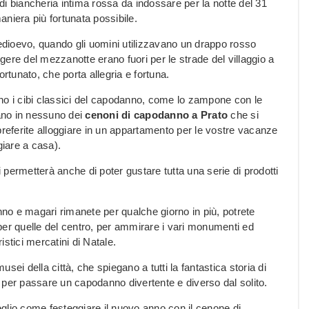
 di biancheria intima rossa da indossare per la notte del 31
niera più fortunata possibile.
medioevo, quando gli uomini utilizzavano un drappo rosso
lgere del mezzanotte erano fuori per le strade del villaggio a
rtunato, che porta allegria e fortuna.
no i cibi classici del capodanno, come lo zampone con le
ncano in nessuno dei
cenoni di capodanno a Prato
che si
preferite alloggiare in un appartamento per le vostre vacanze
giare a casa).
i permetterà anche di poter gustare tutta una serie di prodotti
anno e magari rimanete per qualche giorno in più, potrete
e per quelle del centro, per ammirare i vari monumenti ed
istici mercatini di Natale.
ei della città, che spiegano a tutti la fantastica storia di
 per passare un capodanno divertente e diverso dal solito.
meglio come festeggiare il nuovo anno con il cenone di