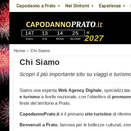
Capodanno a Prato
Nei Dintorni
Esperienze
147
13
14
24
al
2027
Giorni
Ore
Minuti
Secondi
Home
Chi Siamo
Chi Siamo
Scopri il più importante sito su viaggi e turi
Siamo una esperta
Web Agency Digitale
, specializzata
e turismo
a livello nazionale, con l'obiettivo di
promuov
feste del territorio a Prato.
CapodannoPrato.it
è il primario
sito turistico
di riferim
Benvenuti a Prato
, famosa per le bellezze culturali, st