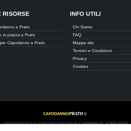
E RISORSE
INFO UTILI
odanno a Prato
Chi Siamo
in piazza a Prato
FAQ
 per Capodanno a Prato
Mappa sito
Termini e Condizioni
Privacy
Cookies
capodannoprato.it è un sito web realizzato da Contattiweb P.I. 02984140547
Copyright © 2026 Contattiweb. Tutti i diritti riservati.