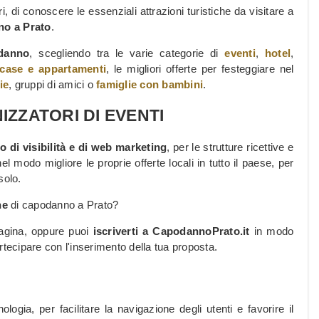
ri, di conoscere le essenziali attrazioni turistiche da visitare a
no a Prato
.
odanno
, scegliendo tra le varie categorie di
eventi
,
hotel
,
case e appartamenti
, le migliori offerte per festeggiare nel
ie
, gruppi di amici o
famiglie con bambini
.
ZZATORI DI EVENTI
 di visibilità e di web marketing
, per le strutture ricettive e
nel modo migliore le proprie offerte locali in tutto il paese, per
solo.
ne
di capodanno a Prato?
pagina, oppure puoi
iscriverti a CapodannoPrato.it
in modo
tecipare con l'inserimento della tua proposta.
logia, per facilitare la navigazione degli utenti e favorire il