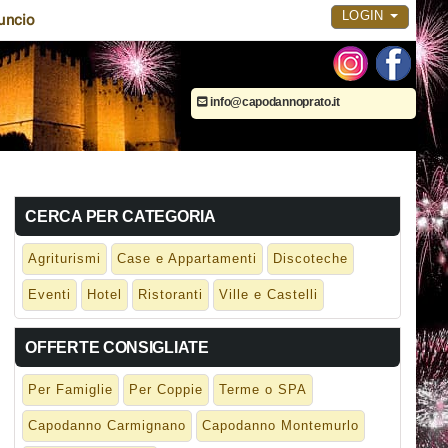
LOGIN
uncio
info@capodannoprato.it
CERCA PER CATEGORIA
Agriturismi
Case e Appartamenti
Discoteche
Eventi
Hotel
Ristoranti
Ville e Castelli
OFFERTE CONSIGLIATE
Per Famiglie
Per Coppie
Terme o SPA
Capodanno Carmignano
Capodanno Montemurlo