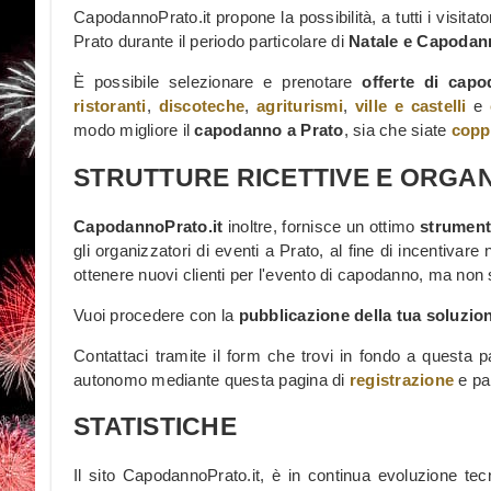
CapodannoPrato.it propone la possibilità, a tutti i visitato
Prato durante il periodo particolare di
Natale e Capodan
È possibile selezionare e prenotare
offerte di cap
ristoranti
,
discoteche
,
agriturismi
,
ville e castelli
e
modo migliore il
capodanno a Prato
, sia che siate
copp
STRUTTURE RICETTIVE E ORGANI
CapodannoPrato.it
inoltre, fornisce un ottimo
strumento
gli organizzatori di eventi a Prato, al fine di incentivare 
ottenere nuovi clienti per l'evento di capodanno, ma non 
Vuoi procedere con la
pubblicazione della tua soluzio
Contattaci tramite il form che trovi in fondo a questa 
autonomo mediante questa pagina di
registrazione
e par
STATISTICHE
Il sito CapodannoPrato.it, è in continua evoluzione tecno