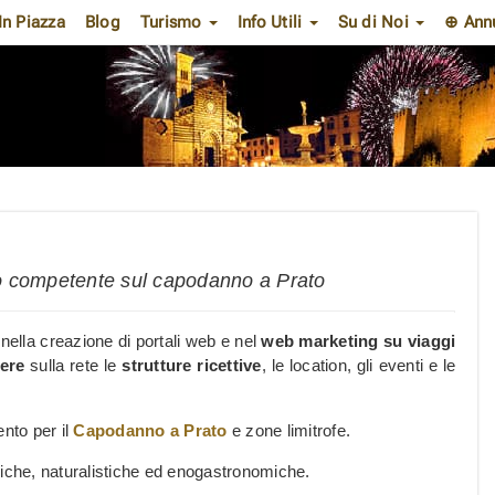
In Piazza
Blog
Turismo
Info Utili
Su di Noi
⊕ Ann
smo competente sul capodanno a Prato
 nella creazione di portali web e nel
web marketing su viaggi
ere
sulla rete le
strutture ricettive
, le location, gli eventi e le
ento per il
Capodanno a Prato
e zone limitrofe.
oriche, naturalistiche ed enogastronomiche.