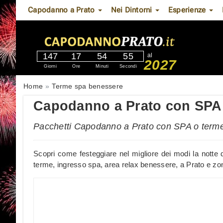
Capodanno a Prato
Nei Dintorni
Esperienze
147
17
54
54
al
2027
Giorni
Ore
Minuti
Secondi
Home
Terme spa benessere
Capodanno a Prato con SPA 
Pacchetti Capodanno a Prato con SPA o term
Scopri come festeggiare nel migliore dei modi la notte
terme, ingresso spa, area relax benessere, a Prato e zone