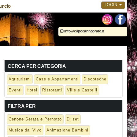
LOGIN
uncio
info@capodannoprato.it
CERCA PER CATEGORIA
Agriturismi
Case e Appartamenti
Discoteche
Eventi
Hotel
Ristoranti
Ville e Castelli
FILTRA PER
Cenone Serata e Pernotto
Dj set
Musica dal Vivo
Animazione Bambini