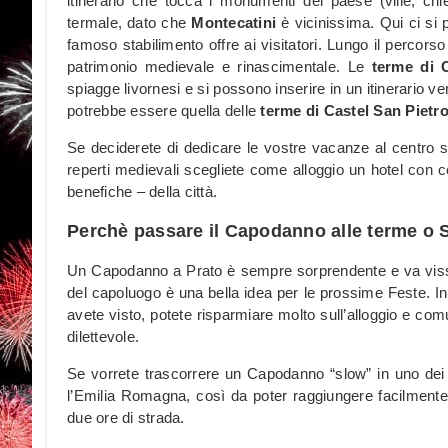
itinerario che tocca i monumenti del paese (ville, chi
termale, dato che
Montecatini
è vicinissima. Qui ci si 
famoso stabilimento offre ai visitatori. Lungo il percorso
patrimonio medievale e rinascimentale. Le
terme di 
spiagge livornesi e si possono inserire in un itinerario ve
potrebbe essere quella delle
terme di Castel San Pietr
Se deciderete di dedicare le vostre vacanze al centro stor
reperti medievali scegliete come alloggio un hotel con 
benefiche – della città.
Perchè passare il Capodanno alle terme o 
Un Capodanno a Prato è sempre sorprendente e va vissut
del capoluogo è una bella idea per le prossime Feste. In
avete visto, potete risparmiare molto sull’alloggio e c
dilettevole.
Se vorrete trascorrere un Capodanno “slow” in uno dei b
l’Emilia Romagna, così da poter raggiungere facilment
due ore di strada.