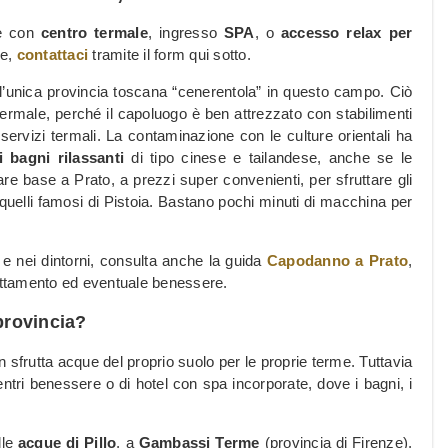
te con
centro termale
, ingresso
SPA
, o
accesso relax per
ze,
contattaci
tramite il form qui sotto.
 l’unica provincia toscana “cenerentola” in questo campo. Ciò
ermale, perché il capoluogo è ben attrezzato con stabilimenti
ervizi termali. La contaminazione con le culture orientali ha
 bagni rilassanti
di tipo cinese e tailandese, anche se le
fare base a Prato, a prezzi super convenienti, per sfruttare gli
e quelli famosi di Pistoia. Bastano pochi minuti di macchina per
ttà e nei dintorni, consulta anche la guida
Capodanno a Prato
,
nottamento ed eventuale benessere.
provincia?
sfrutta acque del proprio suolo per le proprie terme. Tuttavia
centri benessere o di hotel con spa incorporate, dove i bagni, i
lle
acque di Pillo
, a
Gambassi Terme
(provincia di Firenze),