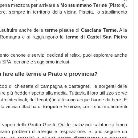
appena mezzora per arrivare a
Monsummano Terme
(Pistoia).
 sempre in territorio della vicina Pistoia, lo stabilimento
usufruire anche delle
terme pisane
di
Casciana Terme
. Alla
ia-Romagna e si raggiungono le
terme di Castel San Pietro
to cenone e servizi dedicati al relax, puoi esplorare anche
n SPA, cenone e soggiorno inclusi.
 fare alle terme a Prato e provincia?
cco di chiesette di campagna e castagneti, le sorgenti delle
 più fredde rispetto alla media. Tuttavia il loro utilizzo serve
astrointestinali, del fegato) infatti sono acque buone da bere. E
la vicina cittadina di
Empoli
e
Firenze
, con i suoi monumenti
vapori della Grotta Giusti. Qui le inalazioni salutari si fanno
urano problemi di allergia e respirazione. Si può seguire un