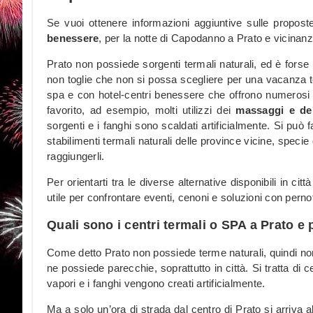
Se vuoi ottenere informazioni aggiuntive sulle propos
benessere
, per la notte di Capodanno a Prato e vicinan
Prato non possiede sorgenti termali naturali, ed è forse
non toglie che non si possa scegliere per una vacanza t
spa e con hotel-centri benessere che offrono numerosi s
favorito, ad esempio, molti utilizzi dei
massaggi e dei
sorgenti e i fanghi sono scaldati artificialmente. Si può 
stabilimenti termali naturali delle province vicine, speci
raggiungerli.
Per orientarti tra le diverse alternative disponibili in ci
utile per confrontare eventi, cenoni e soluzioni con per
Quali sono i centri termali o SPA a Prato e 
Come detto Prato non possiede terme naturali, quindi non 
ne possiede parecchie, soprattutto in città. Si tratta di 
vapori e i fanghi vengono creati artificialmente.
Ma a solo un’ora di strada dal centro di Prato si arriva a