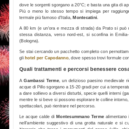
dove le sorgenti sgorgano a 20°C; e basta una gita di 
Più o meno lo stesso tempo si impiega per raggiungere,
termale più famoso d’Italia,
Montecatini
.
A 80 km (e un’ora e mezza di strada) da Prato si può 
stessa distanza, verso nord-est, si sconfina in Emil
(Bologna).
Se stai cercando un pacchetto completo con pernottamen
gli
hotel per Capodanno
, dove spesso trovi formule co
Quali trattamenti e percorsi benessere cosa
A
Gambassi Terme
, un delizioso paesino medievale ri
acque di Pillo sgorgano a 15-20 gradi per cui a temperature
a dare sollievo a diversi disturbi, specie quelli interni (g
mentre le si beve si possono esplorare le colline intorno, 
spettacolari, può rientrare nel percorso.
Le acque calde di
Montesummano Terme
alimentano i 
nell’ambiente suggestivo di una grotta naturale e si c