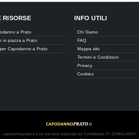
E RISORSE
INFO UTILI
odanno a Prato
Chi Siamo
in piazza a Prato
FAQ
 per Capodanno a Prato
Mappa sito
Termini e Condizioni
Privacy
Cookies
capodannoprato.it è un sito web realizzato da Contattiweb P.I. 02984140547