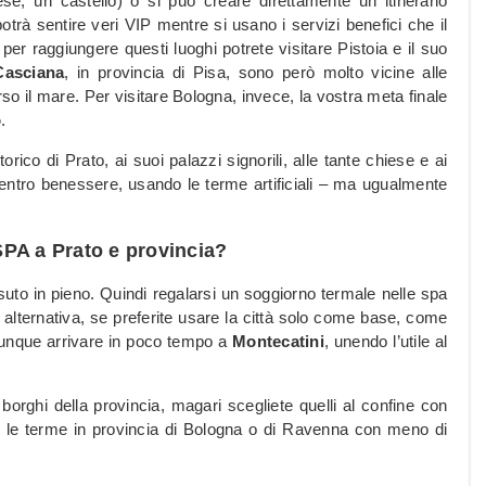
ese, un castello) o si può creare direttamente un itinerario
potrà sentire veri VIP mentre si usano i servizi benefici che il
 per raggiungere questi luoghi potrete visitare Pistoia e il suo
Casciana
, in provincia di Pisa, sono però molto vicine alle
rso il mare. Per visitare Bologna, invece, la vostra meta finale
o
.
ico di Prato, ai suoi palazzi signorili, alle tante chiese e ai
centro benessere, usando le terme artificiali – ma ugualmente
SPA a Prato e provincia?
o in pieno. Quindi regalarsi un soggiorno termale nelle spa
 alternativa, se preferite usare la città solo come base, come
omunque arrivare in poco tempo a
Montecatini
, unendo l’utile al
orghi della provincia, magari scegliete quelli al confine con
e le terme in provincia di Bologna o di Ravenna con meno di