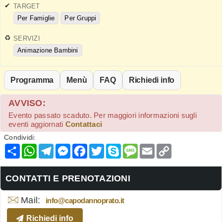
TARGET
Per Famiglie
Per Gruppi
SERVIZI
Animazione Bambini
Programma
Menù
FAQ
Richiedi info
AVVISO:
Evento passato scaduto. Per maggiori informazioni sugli
eventi aggiornati
Contattaci
Condividi:
Condividi
WhatsApp
Telegram
Messenger
Facebook
Twitter
Skype
Message
Email
Copy
Link
CONTATTI E PRENOTAZIONI
Mail:
info@capodannoprato.it
Richiedi info