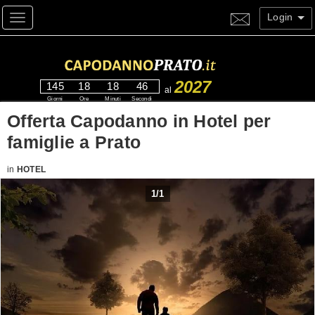
Login
Toggle navigation
2027
145
18
18
45
al
Giorni
Ore
Minuti
Secondi
Offerta Capodanno in Hotel per
famiglie a Prato
in
HOTEL
1
/
1